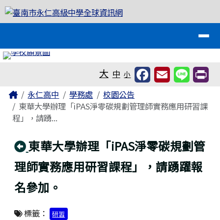
臺南市永仁高級中學全球資訊網
跳至主內容區
導覽列
工具列
大
中
小
頁尾區域
主內容區域
Home
永仁高中
學務處
校園公告
東華大學辦理「iPAS淨零碳規劃管理師實務應用研習課
程」，請踴...
回上頁
東華大學辦理「iPAS淨零碳規劃管
理師實務應用研習課程」，請踴躍報
名參加。
標籤：
研習