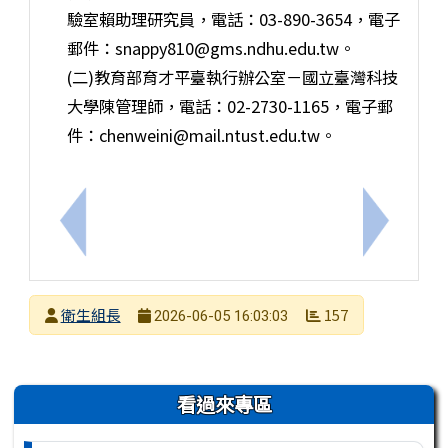
驗室賴助理研究員，電話：03-890-3654，電子
郵件：snappy810@gms.ndhu.edu.tw。
(二)教育部育才平臺執行辦公室－國立臺灣科技
大學陳管理師，電話：02-2730-1165，電子郵
件：chenweini@mail.ntust.edu.tw。
上一筆：「115年度臺南市國中小動物保護教育宣導
下一筆：
發布者
衛生組長
157
2026-06-05 16:03:03
發布日期
瀏覽次數
左邊區域內容
看過來專區