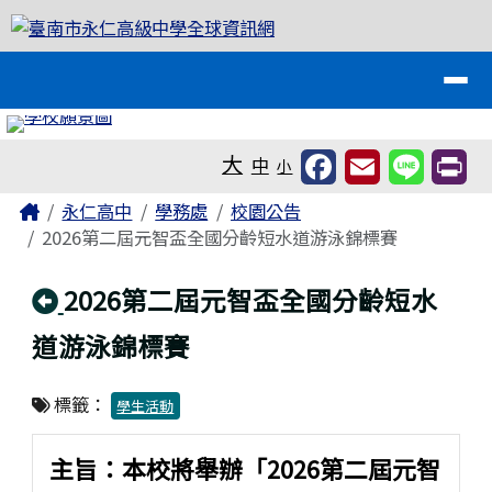
臺南市永仁高級中學全球資訊網
跳至主內容區
導覽列
工具列
大
中
小
頁尾區域
主內容區域
Home
永仁高中
學務處
校園公告
2026第二屆元智盃全國分齡短水道游泳錦標賽
回上頁
2026第二屆元智盃全國分齡短水
道游泳錦標賽
標籤：
學生活動
主旨：本校將舉辦「2026第二屆元智