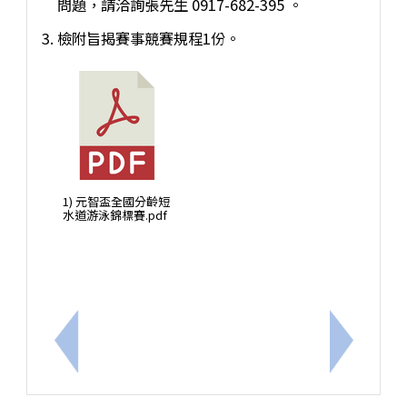
問題，請洽詢張先生 0917-682-395 。
檢附旨揭賽事競賽規程1份。
1) 元智盃全國分齡短
水道游泳錦標賽.pdf
上一筆：「兒少好聲音─兒童權利公約宣導暨兒少代表
下一筆：1