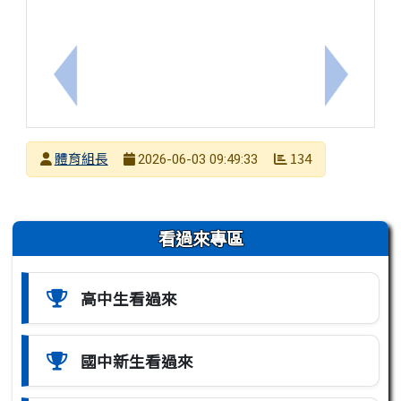
上一筆：「兒少好聲音─兒童權利公約宣導暨兒少代表
下一筆：1
發布者
體育組長
134
2026-06-03 09:49:33
發布日期
瀏覽次數
左邊區域內容
看過來專區
高中生看過來
國中新生看過來