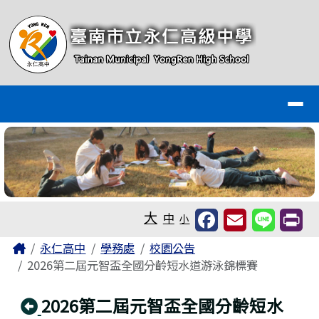
臺南市永仁高級中學全球資訊網
跳至主內容區
導覽列
工具列
大
中
小
頁尾區域
主內容區域
Home
永仁高中
學務處
校園公告
2026第二屆元智盃全國分齡短水道游泳錦標賽
回上頁
2026第二屆元智盃全國分齡短水