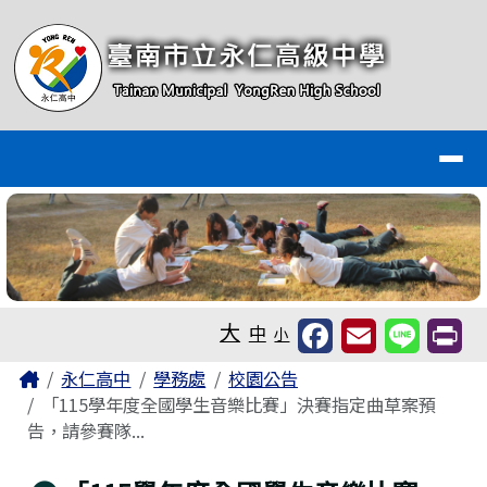
臺南市永仁高級中學全球資訊網
跳至主內容區
導覽列
工具列
大
中
小
頁尾區域
主內容區域
Home
永仁高中
學務處
校園公告
「115學年度全國學生音樂比賽」決賽指定曲草案預
告，請參賽隊...