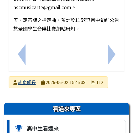
nscmusicarte@gmail.com。
五、定案版之指定曲，預計於115年7月中旬前公告
於全國學生音樂比賽網站周知。
上一筆：115年暑期台南市議長盃3對3籃球賽
下一筆：
發布者
訓育組長
112
2026-06-02 15:46:33
發布日期
瀏覽次數
左邊區域內容
看過來專區
高中生看過來