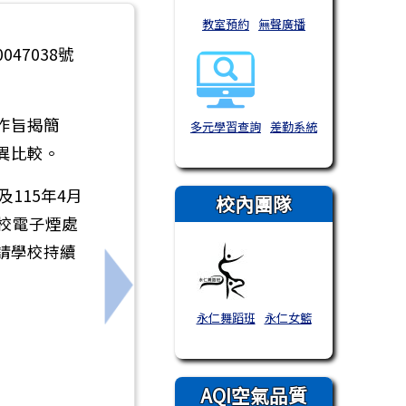
教室預約
無聲廣播
47038號
作旨揭簡
多元學習查詢
差勤系統
異比較。
及115年4月
校內團隊
學校電子煙處
請學校持續
下一筆：衛生局辦理115年度「校園結
永仁舞蹈班
永仁女籃
AQI空氣品質