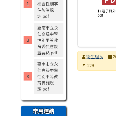
校園性別事
件防治規
1) 電子菸
pdf
定.pdf
臺南市立永
仁高級中學
性別平等教
育委員會設
置要點.pdf
發布者
衛生組長
2
臺南市立永
發布日期
瀏覽次數
129
仁高級中學
性別平等教
育實施規
定.pdf
常用連結