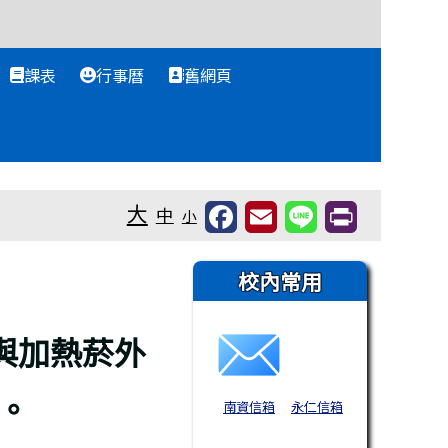
課表
行事曆
舊網頁
大
中
小
右邊區域內容
校內常用
與加熱菸外
。
南資信箱
永仁信箱