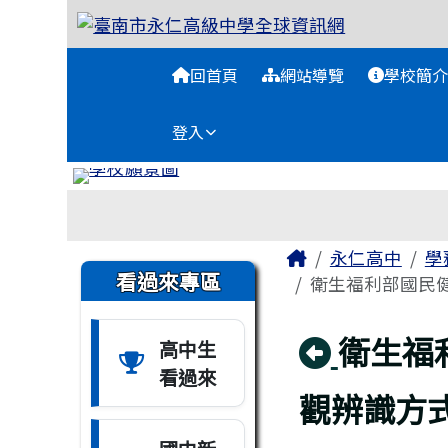
臺南市永仁高級中學全球
跳至主內容區
導覽列
回首頁
網站導覽
學校簡介
登入
工具列
頁尾區域
主內容區域
Home
永仁高中
學
左邊區域內容
看過來專區
衛生福利部國民健
回上頁
衛生福
高中生
看過來
觀辨識方