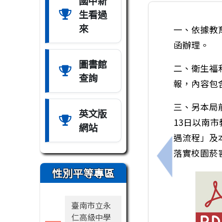
國中新
生看過
來
一、依據教育
函辦理。
圖書館
二、衛生福
查詢
報，內容包
三、另本局前於
英文版
13日以南市
網站
遇流程」及
落實校園菸
上一筆：115
性別平等專區
臺南市立永
仁高級中學