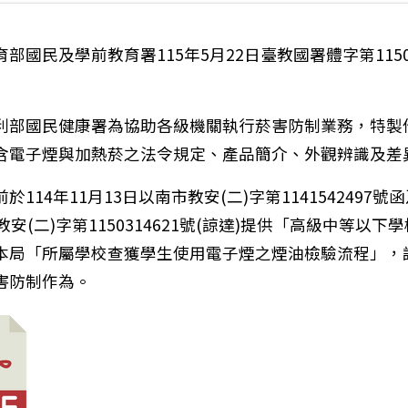
部國民及學前教育署115年5月22日臺教國署體字第11500
利部國民健康署為協助各級機關執行菸害防制業務，特製
含電子煙與加熱菸之法令規定、產品簡介、外觀辨識及差
114年11月13日以南市教安(二)字第1141542497號函
教安(二)字第1150314621號(諒達)提供「高級中等以下
本局「所屬學校查獲學生使用電子煙之煙油檢驗流程」，
害防制作為。
年6月7日「2026第七屆國家海洋日」活動公告宣導。