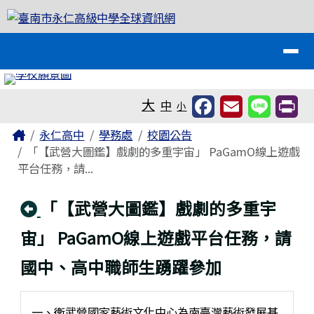
臺南市永仁高級中學全球資訊網
跳至主內容區
導覽列
工具列
大
中
小
頁尾區域
主內容區域
Home
永仁高中
學務處
校園公告
「【武營大圖鑑】戲劇的多重宇宙」 PaGamO線上遊戲
平台任務，請...
回上頁
「【武營大圖鑑】戲劇的多重宇
宙」 PaGamO線上遊戲平台任務，請
國中、高中職師生踴躍參加
一、衛武營國家藝術文化中心為南臺灣藝術發展基