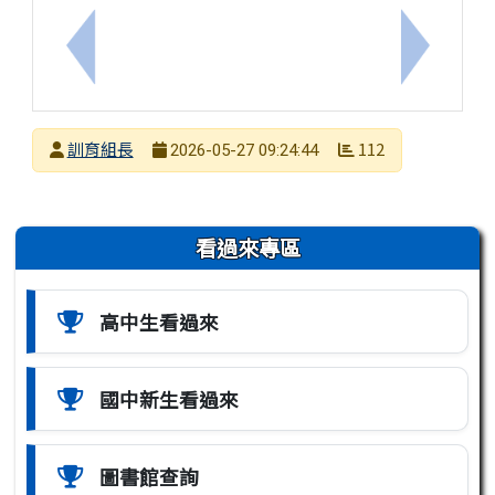
上一筆：轉知高雄市政府教育局辦理「環境教育人員認
下一筆：
發布者
訓育組長
112
2026-05-27 09:24:44
發布日期
瀏覽次數
左邊區域內容
看過來專區
高中生看過來
國中新生看過來
圖書館查詢