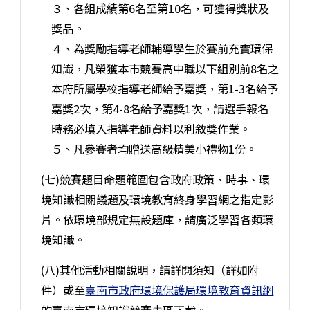
３、各組成績第6名至第10名，可獲得獎狀及
獎品。
４、為獎勵指導老師輔導學生於賽前充實環保
知識，凡榮獲本市競賽高中職以下組別前8名之
本府所屬學校指導老師給予嘉獎，第1-3名給予
嘉獎2次，第4-8名給予嘉獎1次，請選手報名
時務必填入指導老師資料以利敘獎作業。
５、凡參賽者均贈送高級精美小禮物1份。
(七)競賽題目命題範圍包含政府政策、時事、環
境知識相關議題及環境教育終身學習網之指定影
片。依環境部規定無設題庫，請廣泛學習各類環
境知識。
(八)其他活動相關說明，請詳閱須知（詳如附
件）或至
臺南市政府環境保護局環境教育資訊網
的臺南市環境知識競賽專區下載。