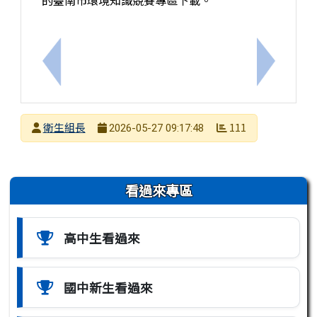
上一筆：「【武營大圖鑑】戲劇的多重宇宙」 PaG
下一筆：
發布者
衛生組長
111
2026-05-27 09:17:48
發布日期
瀏覽次數
左邊區域內容
看過來專區
高中生看過來
國中新生看過來