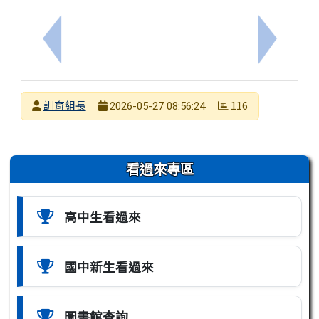
上一筆：「中原大學服務學習季刊-115年5月號」線
下一筆：
發布者
訓育組長
116
2026-05-27 08:56:24
發布日期
瀏覽次數
左邊區域內容
看過來專區
高中生看過來
國中新生看過來
圖書館查詢