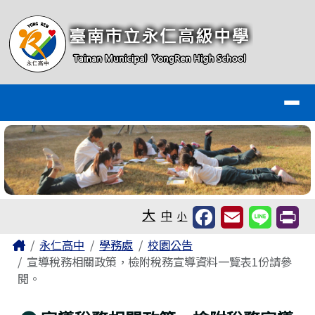
臺南市永仁高級中學全球資訊網
跳至主內容區
導覽列
工具列
大
中
小
頁尾區域
主內容區域
Home
永仁高中
學務處
校園公告
宣導稅務相關政策，檢附稅務宣導資料一覽表1份請參
閱。