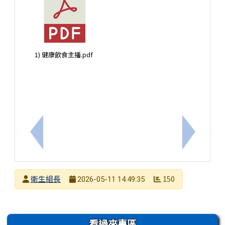
1) 健康飲食主播.pdf
上一筆：台南市衛生局舉辦「吉祥物＋口號」的菸害
下一筆：
發布者
衛生組長
150
2026-05-11 14:49:35
發布日期
瀏覽次數
左邊區域內容
看過來專區