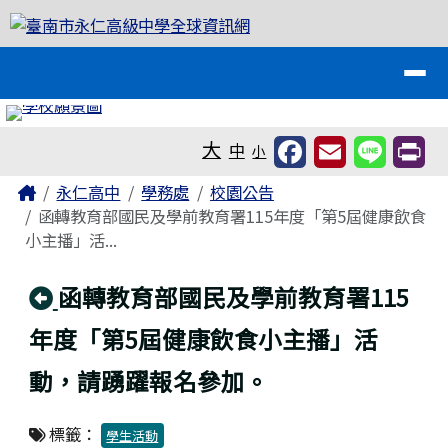
臺南市永仁高級中學全球資訊網
跳至主內容區
導覽列
工具列
大
中
小
頁尾區域
主內容區域
Home
永仁高中
學務處
校園公告
函轉教育部國民及學前教育署115年度「第5屆健康飲食
小主播」活...
回上頁
函轉教育部國民及學前教育署115
年度「第5屆健康飲食小主播」活
動，請踴躍報名參加。
標籤：
學生活動