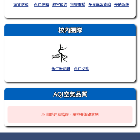
南資信箱
永仁信箱
教室預約
無聲廣播
多元學習查詢
差勤系統
校內團隊
永仁舞蹈班
永仁女籃
AQI空氣品質
⚠️ 網路連線錯誤，請檢查網路狀態