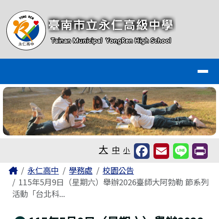
臺南市永仁高級中學全球資訊網
跳至主內容區
導覽列
工具列
大
中
小
頁尾區域
主內容區域
Home
永仁高中
學務處
校園公告
115年5月9日（星期六）舉辦2026臺師大阿勃勒 節系列
活動「台北科...