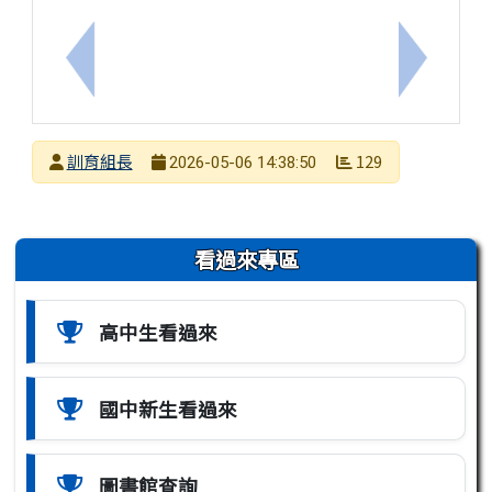
上一筆：邀請社團參加國立臺南大學「2026年阿勃
下一筆：
發布者
訓育組長
129
2026-05-06 14:38:50
發布日期
瀏覽次數
左邊區域內容
看過來專區
高中生看過來
國中新生看過來
圖書館查詢