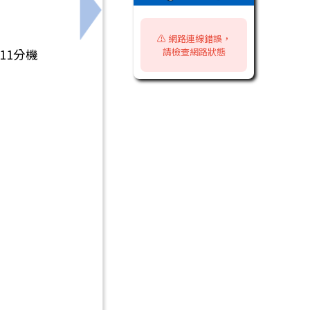
未來」跨縣市交流競賽活動計畫、DM 及跑馬燈文字1則
下一筆：2026第二屆元智盃全國分齡短
⚠️ 網路連線錯誤，
請檢查網路狀態
11分機