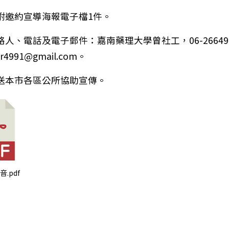
福利服務中心辦理「臺南青力積動計畫玩科學．動權利．創
附邀約宣導海報電子檔1件。
人、電話及電子郵件：嘉南藥理大學曾社工，06-26649
r4991@gmail.com。
送本市各區公所協助宣傳。
音.pdf