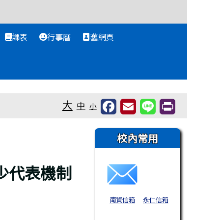
課表
行事曆
舊網頁
大
中
小
右邊區域內容
校內常用
少代表機制
南資信箱
永仁信箱