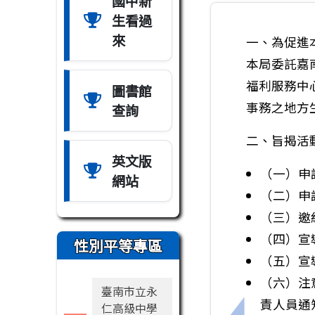
國中新
生看過
來
一、為促進
本局委託嘉
福利服務中
圖書館
事務之地方
查詢
二、旨揭活
英文版
（一）申
網站
（二）申
（三）邀
（四）宣
性別平等專區
（五）宣
（六）注
臺南市立永
責人員通
仁高級中學