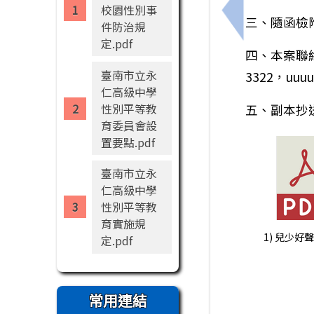
校園性別事
上一筆：少年
三、隨函檢
件防治規
定.pdf
四、本案聯絡
臺南市立永
3322，uuuu
仁高級中學
性別平等教
五、副本抄
育委員會設
置要點.pdf
臺南市立永
仁高級中學
性別平等教
育實施規
1) 兒少好聲
定.pdf
常用連結