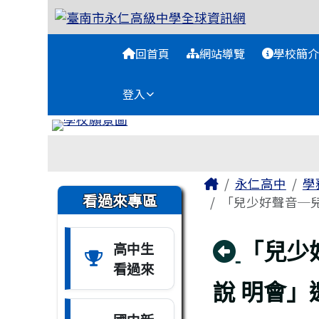
臺南市永仁高級中學全球
跳至主內容區
導覽列
回首頁
網站導覽
學校簡介
登入
工具列
頁尾區域
主內容區域
Home
永仁高中
學
左邊區域內容
看過來專區
「兒少好聲音─兒
回上頁
「兒少
高中生
看過來
說 明會」