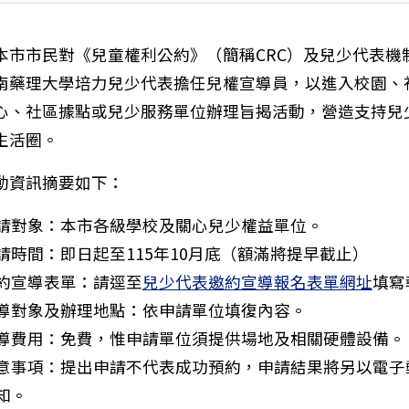
本市市民對《兒童權利公約》（簡稱CRC）及兒少代表機
南藥理大學培力兒少代表擔任兒權宣導員，以進入校園、
心、社區據點或兒少服務單位辦理旨揭活動，營造支持兒
生活圈。
動資訊摘要如下：
請對象：本市各級學校及關心兒少權益單位。
請時間：即日起至115年10月底（額滿將提早截止）
約宣導表單：請逕至
兒少代表邀約宣導報名表單網址
填寫
導對象及辦理地點：依申請單位填復內容。
導費用：免費，惟申請單位須提供場地及相關硬體設備。
意事項：提出申請不代表成功預約，申請結果將另以電子
知。