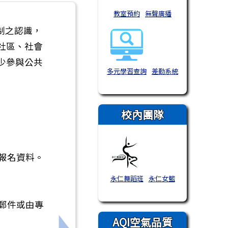
教室預約
無聲廣播
制之認識，
社區、社會
少參與公共
多元學習查詢
差勤系統
校內團隊
報名資料。
永仁舞蹈班
永仁女籃
郵件或由專
AQI空氣品質