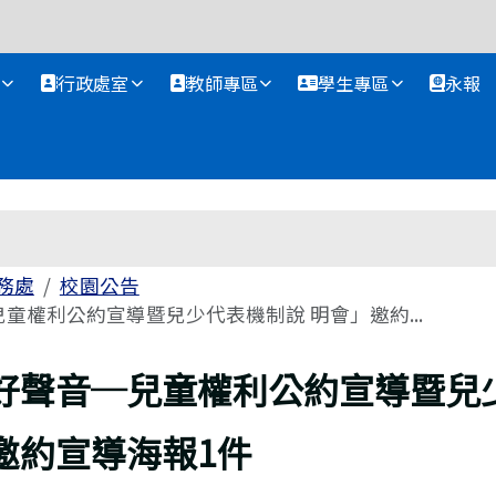
資訊網
行政處室
教師專區
學生專區
永報
務處
校園公告
童權利公約宣導暨兒少代表機制說 明會」邀約...
好聲音─兒童權利公約宣導暨兒
邀約宣導海報1件