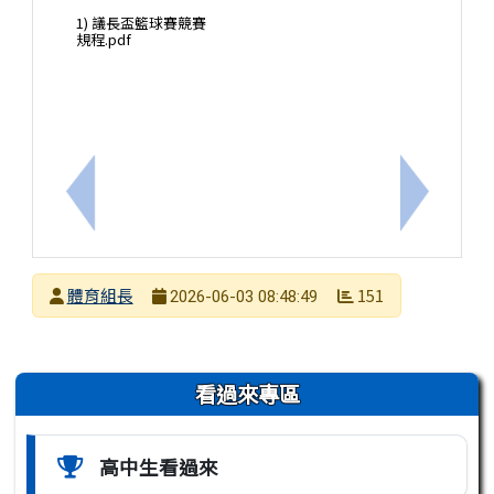
1) 議長盃籃球賽競賽
規程.pdf
上一筆：2026第二屆元智盃全國分齡短水道游泳錦標
下一筆：「
發布者
體育組長
151
2026-06-03 08:48:49
發布日期
瀏覽次數
左邊區域內容
看過來專區
高中生看過來