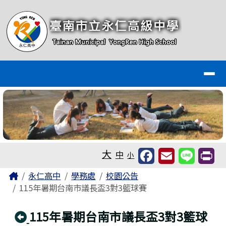
臺南市永仁高級中學全球資訊網
跳至主內容區
導覽列
工具列
大
中
小
頁尾區域
主內容區域
Home
永仁高中
學務處
校園公告
115年暑期台南市議長盃3對3籃球賽
回上頁
115年暑期台南市議長盃3對3籃球