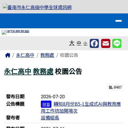
臺南市永仁高級中學全球資訊網
跳至主內容區
導覽列
工具列
大
中
小
頁尾區域
主內容區域
Home
永仁高中
教務處
校園公告
永仁高中
教務處
校園公告
8487
新聞列表
發布日期
2026-07-20
公告標題
轉知8月份B5-1生成式AI與教育應
研習
用工作坊加開場次
發布者
設備組長