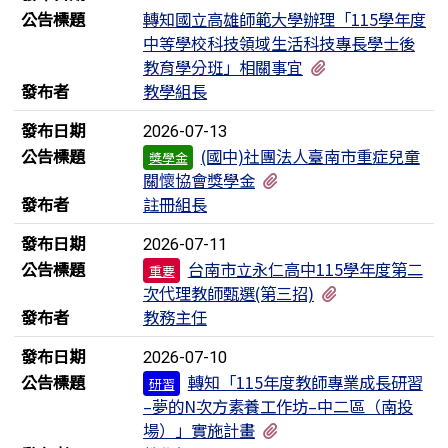
公告標題
轉知國立高雄師範大學辦理「115學年度
中等學校科技領域生活科技專長學士後
有1個附檔
教育學分班」相關事宜
發布者
教學組長
發布日期
2026-07-13
公告標題
(國中)社團法人臺南市重症兒童
獎學金
有1個附檔
關懷協會獎學金
發布者
註冊組長
發布日期
2026-07-11
公告標題
台南市立永仁高中115學年度第二
重要
有1個附檔
次代理教師甄選(第三招)
發布者
教務主任
發布日期
2026-07-10
公告標題
轉知「115年度教師專業成長研習
研習
–夢的N次方素養工作坊–中二區（南投
有1個附檔
場）」實施計畫