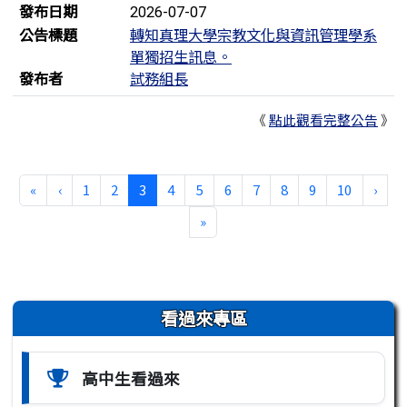
發布日期
2026-07-07
公告標題
轉知真理大學宗教文化與資訊管理學系
單獨招生訊息。
發布者
試務組長
《
點此觀看完整公告
》
第一頁
上一頁
(目前頁次)
下一
«
‹
1
2
3
4
5
6
7
8
9
10
›
最後頁
»
左邊區域內容
看過來專區
高中生看過來