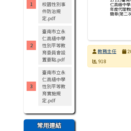
校園性別事
仁高級中學1
年度代理教
件防治規
簡章(第二次)
定.pdf
臺南市立永
仁高級中學
性別平等教
發布者
教務主任
育委員會設
2
置要點.pdf
發布日期
瀏覽次數
918
臺南市立永
仁高級中學
性別平等教
育實施規
定.pdf
常用連結