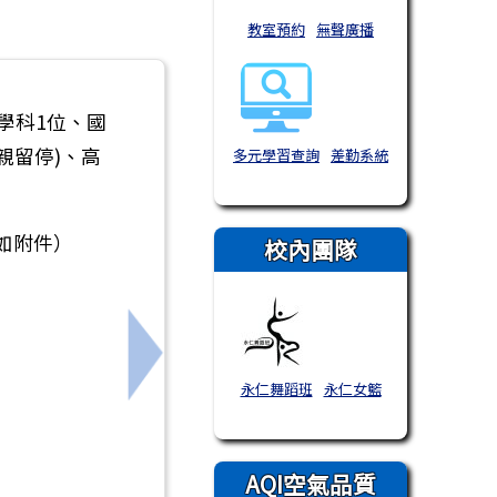
教室預約
無聲廣播
學科1位、國
親留停)、高
多元學習查詢
差勤系統
如附件）
校內團隊
下一筆：財團法人中華民國心臟兒童基
永仁舞蹈班
永仁女籃
AQI空氣品質