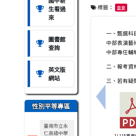
國中新
標籤：
生看過
重要
來
一、甄選科
圖書館
中部表演藝
查詢
中部專任輔導
二、報考資
英文版
網站
三、若有疑問，
上一筆：(轉
性別平等專區
臺南市立永
仁高級中學
1) 115臺