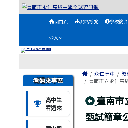
臺南市永仁高級中學全球
跳至主內容區
導覽列
回首頁
網站導覽
學校簡介
登入
工具列
頁尾區域
主內容區域
Home
永仁高中
教
左邊區域內容
看過來專區
臺南市立永仁高級中
回上頁
臺南市
高中生
看過來
甄試簡章公