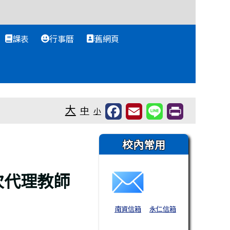
課表
行事曆
舊網頁
大
中
小
右邊區域內容
校內常用
次代理教師
南資信箱
永仁信箱