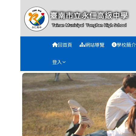
臺南市永仁高級中學全球
跳至主內容區
導覽列
回首頁
網站導覽
學校簡介
登入