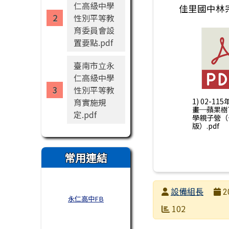
仁高級中學
佳里國中林宗祺
性別平等教
育委員會設
置要點.pdf
臺南市立永
仁高級中學
性別平等教
育實施規
1) 02-1
畫─蘋果樹
定.pdf
學親子營（
版）.pdf
常用連結
發布者
設備組長
2
永仁高中FB
發布日期
瀏覽次數
102