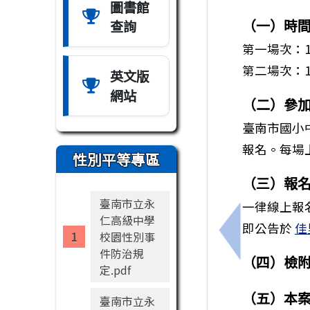
圖書館
（一）時
查詢
第一場次：1
第二場次：1
英文版
網站
（二）參
臺南市國小
報名。每場
性別平等專區
（三）報
臺南市立永
一律線上報
仁高級中學
即公告於
佳
校園性別事
上一筆：財團
件防治規
（四）檢
定.pdf
（五）本
臺南市立永