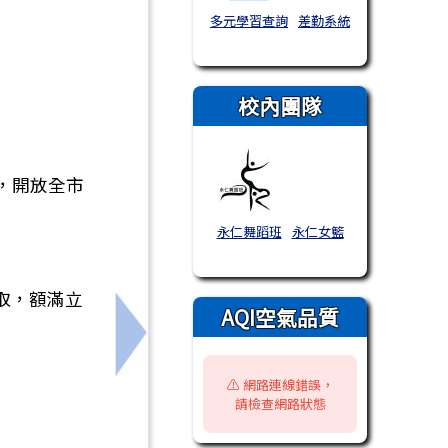
多元學習查詢
差勤系統
校內團隊
，開放全市
永仁舞蹈班
永仁女籃
取，額滿立
AQI空氣品質
及相關資料
下一筆：轉知國立高雄師範大學辦理「20
⚠️ 網路連線錯誤，
請檢查網路狀態