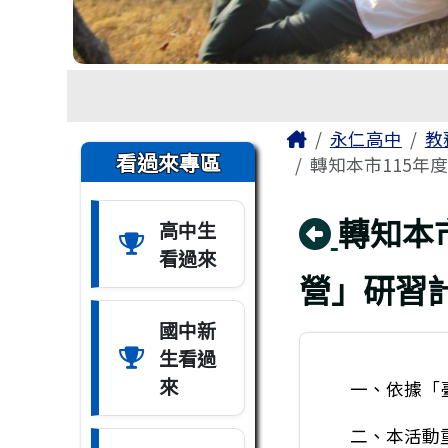
工具列
頁尾區域
主內容區域
Home
永仁高中
教
左邊區域內容
看過來專區
轉知本市115年
回上頁
轉知本
高中生
看過來
營」研習
國中新
生看過
來
一、依據「
二、本活動