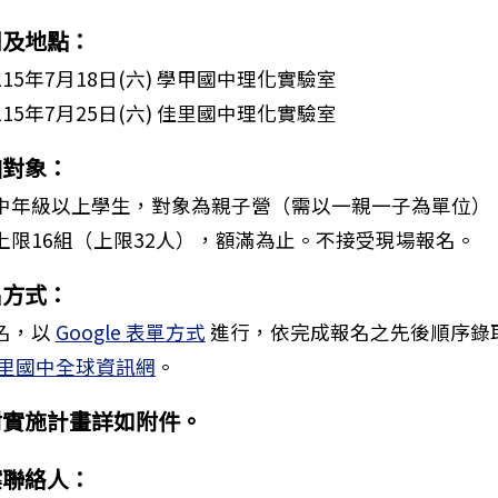
間及地點：
15年7月18日(六) 學甲國中理化實驗室
15年7月25日(六) 佳里國中理化實驗室
加對象：
中年級以上學生，對象為親子營（需以一親一子為單位）
上限16組（上限32人），額滿為止。不接受現場報名。
名方式：
名，以
Google 表單方式
進行，依完成報名之先後順序錄
里國中全球資訊網
。
法人中華民國心臟兒童基金會「心臟病童獎勵學金」辦法
附實施計畫詳如附件。
案聯絡人：