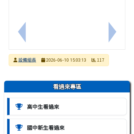
上一筆：(國中)-本校115學年度直升入學錄取榜單
下一筆：
發布者
設備組長
117
2026-06-10 15:03:13
發布日期
瀏覽次數
左邊區域內容
看過來專區
高中生看過來
國中新生看過來