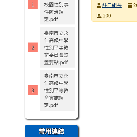
校園性別事
發布者
註冊組長
2
件防治規
發布日期
瀏覽次數
200
定.pdf
臺南市立永
仁高級中學
性別平等教
育委員會設
置要點.pdf
臺南市立永
仁高級中學
性別平等教
育實施規
定.pdf
常用連結