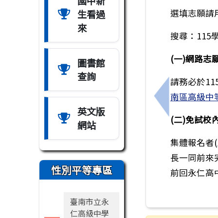
國中新
選填志願請
生看過
來
搜尋：11
(一)網路志
圖書館
查詢
請務必於11
南區高級中
上一筆：轉知
英文版
(二)免試校
網站
集體報名者(
長一同前來完
性別平等專區
前回永仁高
臺南市立永
仁高級中學