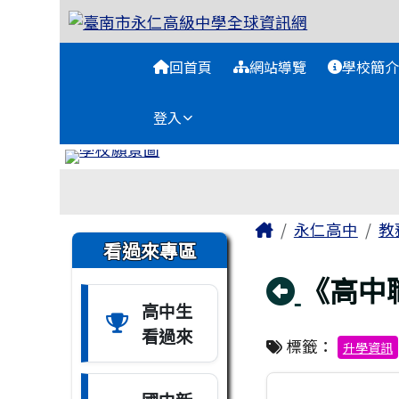
臺南市永仁高級中學全球
跳至主內容區
導覽列
回首頁
網站導覽
學校簡介
登入
工具列
頁尾區域
主內容區域
Home
永仁高中
教
左邊區域內容
看過來專區
回上頁
《高中
高中生
看過來
標籤：
升學資訊