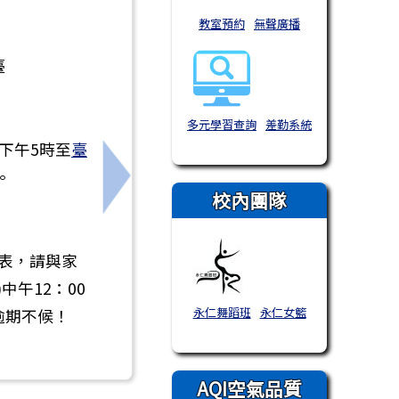
教室預約
無聲廣播
臺
多元學習查詢
差勤系統
)下午5時至
臺
。
分班」
下一筆：轉知教育部「高級中等以下學
校內團隊
名表，請與家
中午12：00
永仁舞蹈班
永仁女籃
逾期不候！
AQI空氣品質