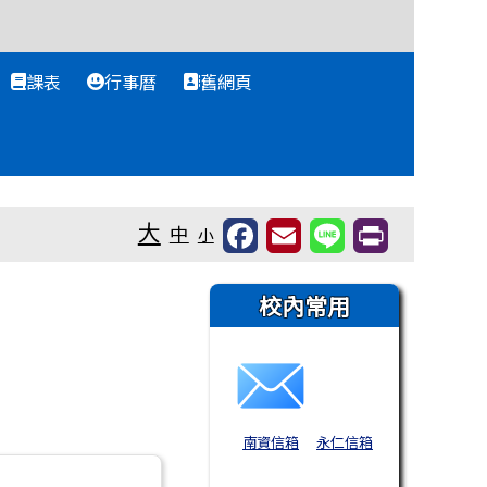
課表
行事曆
舊網頁
大
中
小
右邊區域內容
校內常用
南資信箱
永仁信箱