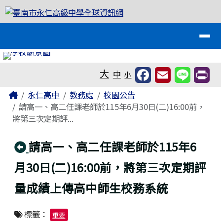
臺南市永仁高級中學全球資訊網
跳至主內容區
導覽列
工具列
大
中
小
頁尾區域
主內容區域
Home
永仁高中
教務處
校園公告
請高一、高二任課老師於115年6月30日(二)16:00前，
將第三次定期評...
回上頁
請高一、高二任課老師於115年6
月30日(二)16:00前，將第三次定期評
量成績上傳高中師生校務系統
標籤：
重要