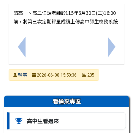
請高一、高二任課老師於115年6月30日(二)16:00
前，將第三次定期評量成績上傳高中師生校務系統
上一筆：轉知教育部「高級中等以下學校人工智慧使
下一筆：
發布者
幹事
235
2026-06-08 15:50:36
發布日期
瀏覽次數
左邊區域內容
看過來專區
高中生看過來