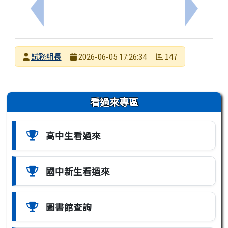
上一筆：轉知高雄餐旅大學115學年度四技進修部單
下一筆：
發布者
試務組長
147
2026-06-05 17:26:34
發布日期
瀏覽次數
左邊區域內容
看過來專區
高中生看過來
國中新生看過來
圖書館查詢