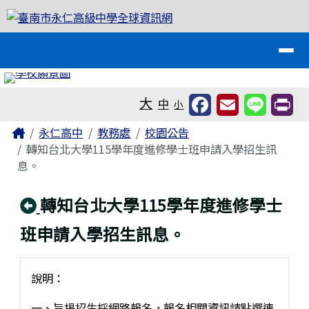
臺南市永仁高級中學全球資訊網
跳至主內容區
導覽列
工具列
大
中
小
頁尾區域
主內容區域
Home
永仁高中
教務處
校園公告
轉知台北大學115學年度進修學士班申請入學招生訊
息。
回上頁
轉知台北大學115學年度進修學士
班申請入學招生訊息。
說明：
一、旨揭招生採網路報名，報名相關資訊請點選連