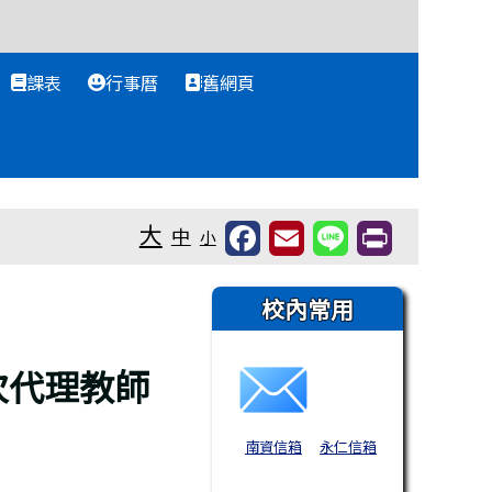
課表
行事曆
舊網頁
大
中
小
右邊區域內容
校內常用
次代理教師
南資信箱
永仁信箱