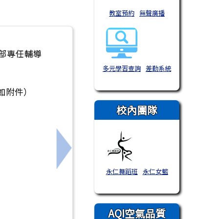
教室預約
無聲廣播
部專任輔導
多元學習查詢
差勤系統
如附件）
校內團隊
學分班-童軍專長」相關事宜
下一筆：115會考成績查詢
永仁舞蹈班
永仁女籃
AQI空氣品質