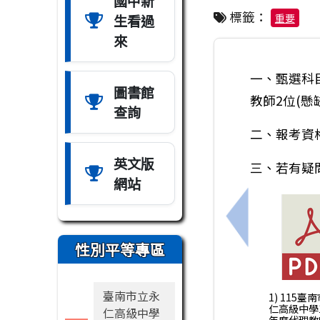
國中新
標籤：
生看過
重要
來
一、甄選科
圖書館
教師2位(懸
查詢
二、報考資
英文版
三、若有疑問，
網站
上一筆：轉知
性別平等專區
臺南市立永
1) 115臺
仁高級中學1
仁高級中學