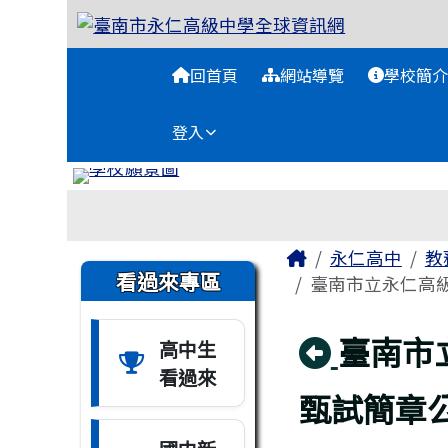
臺南市永仁高級中學全球
跳至主內容區
導覽列
回首頁
網站導覽
學校簡介
登入
工具列
頁尾區域
主內容區域
Home
永仁高中
教
左邊區域內容
看過來專區
臺南市立永仁高級中
回上頁
臺南市
高中生
看過來
甄試簡章公