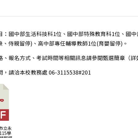
目：國中部生活科技科1位、國中部特殊教育科1位、國中
缺、侍親留停)、高中部專任輔導教師1位(育嬰留停)。
格、報名方式、考試時間等相關訊息請參閱甄選簡章（詳
請洽本校教務處 06-3115538#201
國立臺灣師範大學辦理「115學年度偏遠地區學士後教育
南市立永
15學