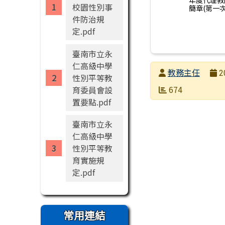
年度代理教
校園性別事
簡章(第一次)
件防治規
定.pdf
臺南市立永
仁高級中學
發布者
教務主任
2
性別平等教
發布日期
瀏覽次數
674
育委員會設
置要點.pdf
臺南市立永
仁高級中學
性別平等教
育實施規
定.pdf
常用連結