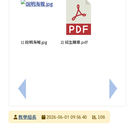
1) 說明海報.jpg
2) 招生簡章.pdf
上一筆：轉知臺南市114學年度客家語文「教學精進
下一筆：
發布者
教學組長
108
2026-06-01 09:56:40
發布日期
瀏覽次數