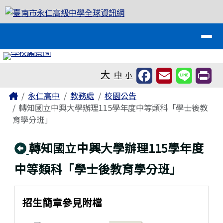
臺南市永仁高級中學全球資訊網
跳至主內容區
導覽列
工具列
大
中
小
頁尾區域
主內容區域
Home
永仁高中
教務處
校園公告
轉知國立中興大學辦理115學年度中等類科「學士後教
育學分班」
回上頁
轉知國立中興大學辦理115學年度
中等類科「學士後教育學分班」
招生簡章參見附檔