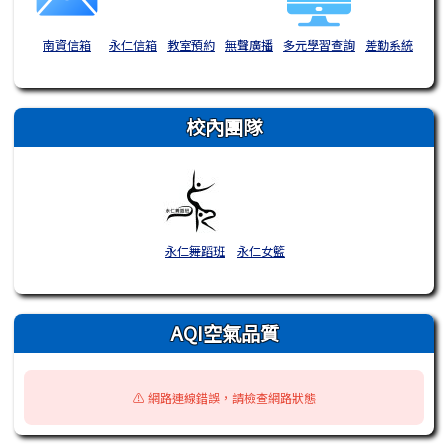
南資信箱
永仁信箱
教室預約
無聲廣播
多元學習查詢
差勤系統
校內團隊
永仁舞蹈班
永仁女籃
AQI空氣品質
⚠️ 網路連線錯誤，請檢查網路狀態