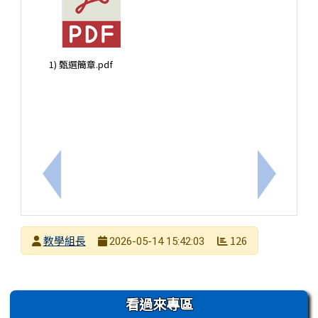
1) 甄選簡章.pdf
上一筆：轉知本市教師會辦理教師專業發展支持系統社
下一筆：轉
發布者
教學組長
126
2026-05-14 15:42:03
發布日期
瀏覽次數
左邊區域內容
看過來專區