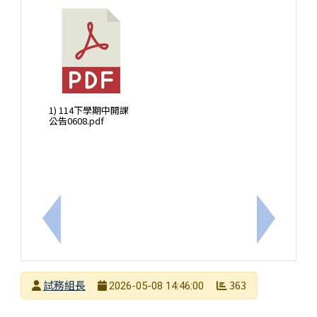
1) 114下學期中開課
公告0608.pdf
上一筆：「C數位學習講師培訓工作坊-因材網」
下一筆：
發布者
試務組長
363
2026-05-08 14:46:00
發布日期
瀏覽次數