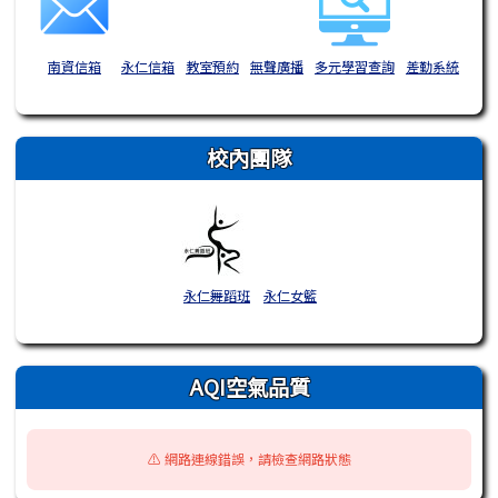
南資信箱
永仁信箱
教室預約
無聲廣播
多元學習查詢
差勤系統
校內團隊
永仁舞蹈班
永仁女籃
AQI空氣品質
⚠️ 網路連線錯誤，請檢查網路狀態