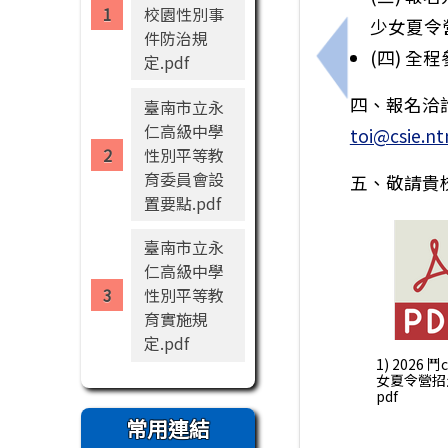
校園性別事
少女夏令
件防治規
(四) 
定.pdf
上一筆：臺南
四、報名洽詢：
臺南市立永
仁高級中學
toi@csie.nt
性別平等教
育委員會設
五、敬請貴
置要點.pdf
臺南市立永
仁高級中學
性別平等教
育實施規
定.pdf
1) 2026 鬥
女夏令營招
pdf
常用連結