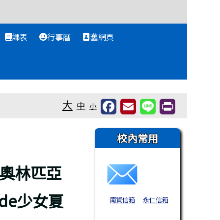
課表
行事曆
舊網頁
大
中
小
右邊區域內容
校內常用
訊奧林匹亞
de少女夏
南資信箱
永仁信箱