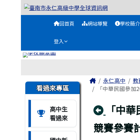
臺南市永仁高級中學全球
跳至主內容區
導覽列
回首頁
網站導覽
學校簡介
登入
工具列
頁尾區域
主內容區域
Home
永仁高中
教
左邊區域內容
看過來專區
「中華民國參加2
回上頁
「中華
高中生
看過來
競賽參賽計