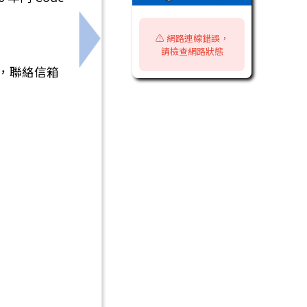
⚠️ 網路連線錯誤，
班招生說明會」
下一筆：轉知國立高雄師範大學辦理「B5
請檢查網路狀態
74，聯絡信箱