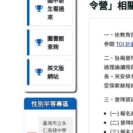
國中新
令營」相
生看過
來
一、依教育部 
圖書館
參閱
TOI 
查詢
二、旨揭營
過理論講授
英文版
網站
長。另安排
受探索競程
三、營隊資
性別平等專區
(一) 報名期
(二) 營隊期
臺南市立永
仁高級中學
(三) 報