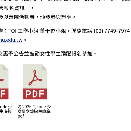
營報名資訊」。
全程參與營隊活動者，頒發參與證明。
市天主教聖功女子高級中學115學年度「高中培育暨實驗
TOI 工作小組 董于睿小姐，聯絡電話 (02) 7749-79
nu.edu.tw
。
校惠予公告並鼓勵女性學生踴躍報名參加。
code 少
2) 2026 鬥code 少
生海報.
女夏令營招生簡章.
pdf