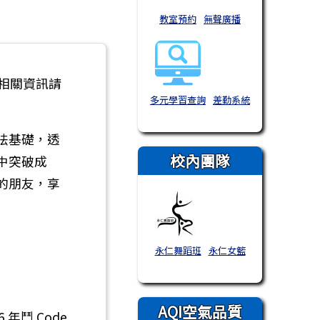
教室預約
無聲廣播
理，相關資訊請
多元學習查詢
差勤系統
法基礎，透
校內團隊
中突破成
的朋友，享
永仁舞蹈班
永仁女籃
AQI空氣品質
年鬥 Code