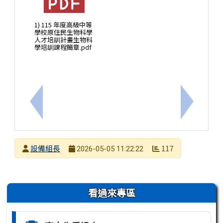
1) 115 年度高級中等
學校原住民生物科學
人才培訓計畫生物科
學培訓課程簡章.pdf
上一筆：轉知金門大學115學年度進修學士班甄試入
下一筆：
發布者
設備組長
117
2026-05-05 11:22:22
發布日期
瀏覽次數
左邊區域內容
看過來專區