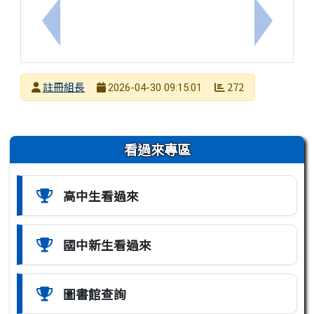
上一筆：「115年度高級中等學校原住民族學生科學
下一筆：
發布者
註冊組長
272
2026-04-30 09:15:01
發布日期
瀏覽次數
左邊區域內容
看過來專區
高中生看過來
國中新生看過來
圖書館查詢