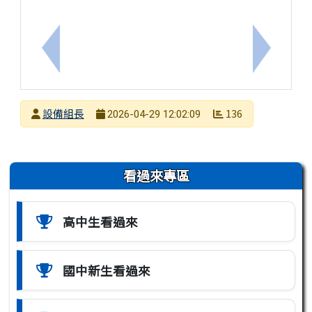
上一筆：函轉教育部於中華民國115年4月21日以臺
下一筆：高
發布者
設備組長
136
2026-04-29 12:02:09
發布日期
瀏覽次數
左邊區域內容
看過來專區
高中生看過來
國中新生看過來