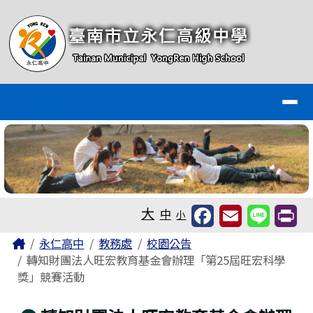
臺南市永仁高級中學全球資訊網
跳至主內容區
導覽列
工具列
大
中
小
頁尾區域
主內容區域
Home
永仁高中
教務處
校園公告
轉知財團法人旺宏教育基金會辦理「第25屆旺宏科學
獎」競賽活動