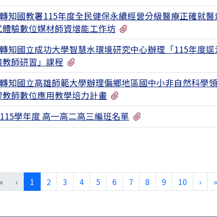
轉知國教署115年度全民健保永續經營分級醫療正確就醫
有1個附檔
式體驗數位媒材師資增能工作坊
轉知國立成功大學智慧水環境研究中心辦理「115年度逕
有1個附檔
廣教師研習」課程
轉知國立高雄師範大學辦理偏鄉地區國中小非自然科學
有1個附檔
課教師數位應用教學培力計畫
有1個附檔
115學年度 高一高二高三編班名單
(目前頁次)
下一
«
‹
1
2
3
4
5
6
7
8
9
10
›