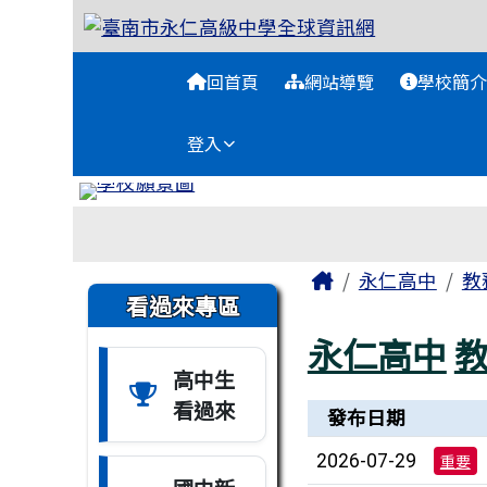
臺南市永仁高級中學全球
跳至主內容區
導覽列
回首頁
網站導覽
學校簡介
登入
工具列
頁尾區域
主內容區域
Home
永仁高中
教
左邊區域內容
看過來專區
永仁高中
高中生
看過來
新聞列表
發布日期
2026-07-29
重要