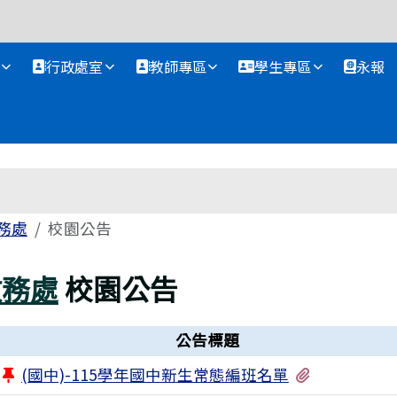
資訊網
行政處室
教師專區
學生專區
永報
務處
校園公告
教務處
校園公告
公告標題
有1個附檔
(國中)-115學年國中新生常態編班名單