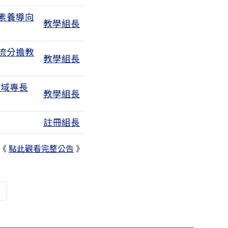
素養導向
教學組長
流分擔教
教學組長
領域專長
教學組長
註冊組長
《
點此觀看完整公告
》
頁
最後頁
»