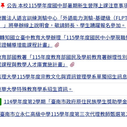
公告 本校115學年度國中部暑期新生營隊上課注意事
團法人語言訓練測驗中心「外語能力測驗-基礎級（FLPT
sic）」將舉辦線上說明會，敬請師長、學生踴躍報名參加。
轉知國立臺中教育大學辦理「115學年度國民中小學現職
有1個附檔
認證輔導增能課程計畫」
教育部國教署「115年度教育部國民及學前教育署辦理性
有1個附檔
置課程與教學人才庫實施計畫」
真理大學115學年度宗教文化與資訊管理學系單獨招生訊
東華大學特殊教育學系招生資訊。
114學年度第2學期「臺南市政府原住民族學生獎助學
臺南市立永仁高級中學115學年度第三次代理教師甄選第
1個附檔