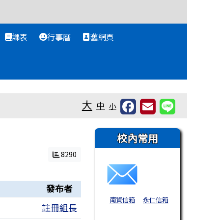
課表
行事曆
舊網頁
大
中
小
右邊區域內容
校內常用
8290
發布者
南資信箱
永仁信箱
註冊組長