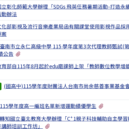
立彰化師範大學辦理「SDGs 飛英任務暑期活動-打造永
活動辦法
文化部影視及流行音樂產業局函有關課堂使用影視作品採
源案
臺南市立永仁高級中學 115 學年度第3次代理教師甄試(
有1個附檔
績公告
育部自115年8月起於edu磨課師上架「教師數位教學增
(國高中)115學年度財團法人台南市尚余慈善事業基金
有1個附檔
有1個附檔
115學年度高一編班名單新增運動績優學生
轉知國立臺北教育大學辦理「C⁺1親子科技輔助自主學習
有1個附檔
作講師培訓工作坊」