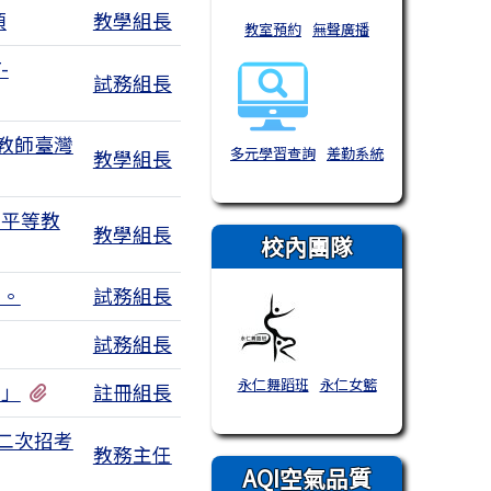
項
教學組長
教室預約
無聲廣播
-
試務組長
教師臺灣
多元學習查詢
差勤系統
教學組長
別平等教
教學組長
校內團隊
息。
試務組長
試務組長
永仁舞蹈班
永仁女籃
有1個附檔
金」
註冊組長
二次招考
教務主任
AQI空氣品質