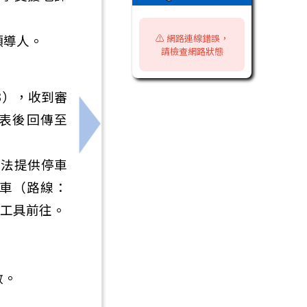
領導人。
⚠️ 網路連線錯誤，
請檢查網路狀態
3），收到審
名表後回傳至
(二)，請同學於5/13前至校務系統選課，相關說明如附，請
下一筆：轉知國立臺灣師範大學辦理「1
無法提供停車
公車（路線：
通工具前往。
數。