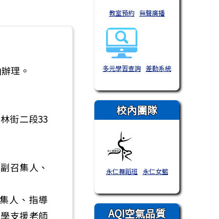
教室預約
無聲廣播
函辦理。
多元學習查詢
差勤系統
校內團隊
林街二段33
、副召集人、
永仁舞蹈班
永仁女籃
集人、指導
AQI空氣品質
教學支援老師