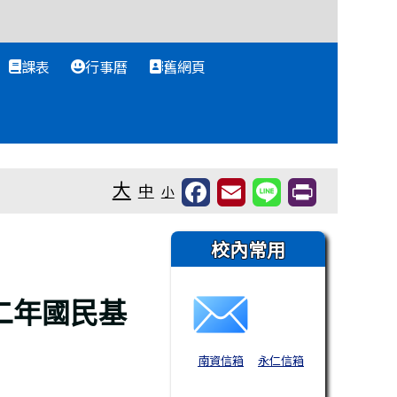
課表
行事曆
舊網頁
大
中
小
右邊區域內容
校內常用
二年國民基
南資信箱
永仁信箱