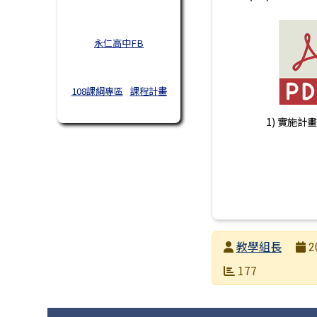
永仁高中FB
108課綱專區
課程計畫
1) 實施計畫.
發布者
教學組長
2
發布日期
瀏覽次數
177