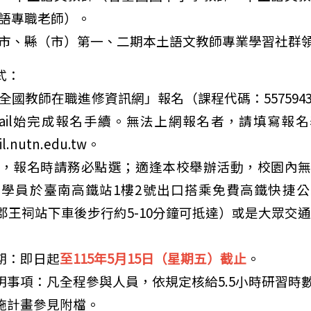
語專職老師）。
市、縣（市）第一、二期本土語文教師專業學習社群
式：
全國教師在職進修資訊網」報名（課程代碼：557594
mail始完成報名手續。無法上網報名者，請填寫報
學年度第二學期畢業後重補修開課時間為6/9(二)~6/30
l.nutn.edu.tw。
，報名時請務必點選；適逢本校舉辦活動，校園內
學員於臺南高鐵站1樓2號出口搭乘免費高鐵快捷
平郡王祠站下車後步行約5-10分鐘可抵達）或是大眾交
日期：即日起
至115年5月15日（星期五）截止
。
說明事項：
凡全程參與人員，依規定核給5.5小時研習時
實施計畫參見附檔。