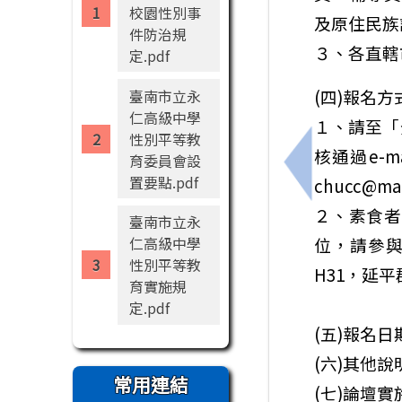
校園性別事
及原住民族
件防治規
３、各直轄
定.pdf
(四)報名方
臺南市立永
仁高級中學
１、請至「
性別平等教
核通過e-
育委員會設
上一筆：114
置要點.pdf
chucc@mai
２、素食者
臺南市立永
仁高級中學
位，請參與
性別平等教
H31，延
育實施規
定.pdf
(五)報名
(六)其他
常用連結
(七)論壇