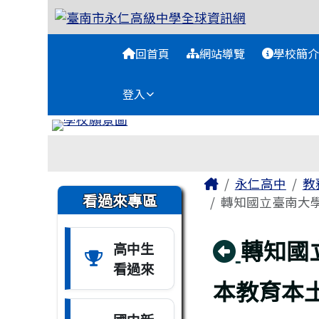
臺南市永仁高級中學全球
跳至主內容區
導覽列
回首頁
網站導覽
學校簡介
登入
工具列
頁尾區域
主內容區域
Home
永仁高中
教
左邊區域內容
看過來專區
轉知國立臺南大學
回上頁
轉知國
高中生
看過來
本教育本