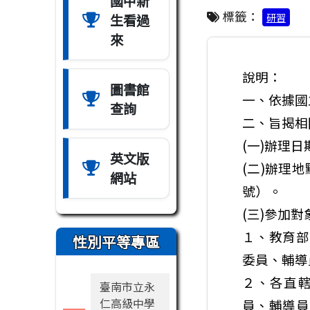
國中新
標籤：
生看過
研習
來
說明：
圖書館
一、依據國立
查詢
二、旨揭相
(一)辦理日
英文版
(二)辦理
網站
號）。
(三)參加對
１、教育部
性別平等專區
委員、輔導
２、各直
臺南市立永
仁高級中學
員、輔導員