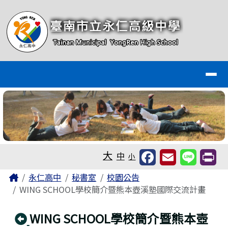
臺南市永仁高級中學全球資訊網
跳至主內容區
導覽列
工具列
大
中
小
頁尾區域
主內容區域
Home
永仁高中
秘書室
校園公告
WING SCHOOL學校簡介暨熊本壺溪塾國際交流計畫
回上頁
WING SCHOOL學校簡介暨熊本壺