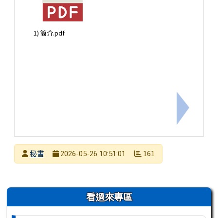
1) 簡介.pdf
下一筆：【
發布者
秘書
161
2026-05-26 10:51:01
發布日期
瀏覽次數
左邊區域內容
看過來專區