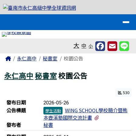
臺南市永仁高級中學全球資訊網
跳至主內容區
導覽列
工具列
大
中
小
頁尾區域
主內容區域
Home
永仁高中
秘書室
校園公告
永仁高中
秘書室
校園公告
530
新聞列表
發布日期
2026-05-26
公告標題
WING SCHOOL學校簡介暨熊
學生活動
有1個附檔
本壺溪塾國際交流計畫
發布者
秘書