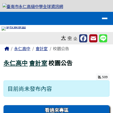
臺南市永仁高級中學全球資訊網
跳至主內容區
導覽列
工具列
大
中
小
頁尾區域
主內容區域
Home
永仁高中
會計室
校園公告
永仁高中
會計室
校園公告
509
目前尚未發布內容
左邊區域內容
看過來專區