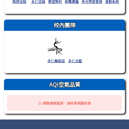
南資信箱
永仁信箱
教室預約
無聲廣播
多元學習查詢
差勤系統
校內團隊
永仁舞蹈班
永仁女籃
AQI空氣品質
⚠️ 網路連線錯誤，請檢查網路狀態